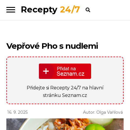
Recepty
24/7
Skip
Skip
to
to
navigation
content
Vepřové Pho s nudlemi
Přidejte si Recepty 24/7 na hlavní
stránku Seznam.cz
16. 9. 2025
Autor: Olga Vařilová