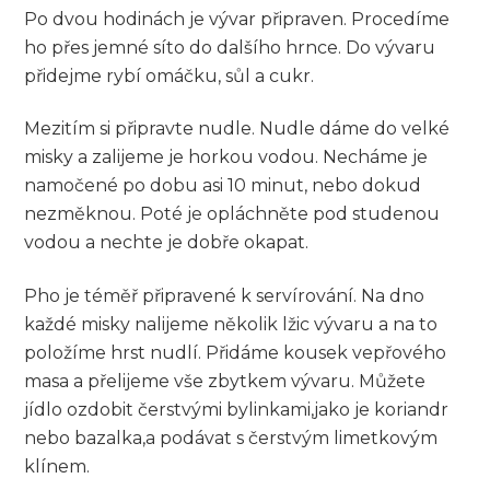
Po dvou hodinách je vývar⁣ připraven. Procedíme ​
ho přes jemné síto do ‍dalšího hrnce. Do vývaru
⁤přidejme rybí omáčku, sůl a ‍cukr.
Mezitím si připravte nudle. ⁢Nudle ⁢dáme do⁤ velké
⁢misky ‌a zalijeme je⁣ horkou vodou. Necháme ⁢je
namočené po dobu asi 10 minut, nebo‍ dokud
nezměknou. Poté⁤ je ⁢opláchněte pod studenou
vodou a nechte je ⁣dobře okapat.
Pho je ⁣téměř připravené k servírování. Na dno
každé ‌misky nalijeme několik ‌lžic ‍vývaru a na to
položíme‌ hrst nudlí. Přidáme kousek vepřového
masa a přelijeme vše zbytkem vývaru. Můžete
jídlo⁤ ozdobit čerstvými ​bylinkami,jako je koriandr
⁢nebo bazalka,a podávat s čerstvým limetkovým
klínem.