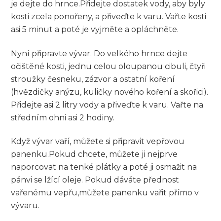
je dejte do⁤ hrnce.Přidejte dostatek vody, aby byly
kosti ⁢zcela ponořeny, a přiveďte k varu. Vařte ​kosti
asi 5 minut a‌ poté⁢ je vyjměte a opláchněte.
Nyní‍ připravte​ vývar. Do velkého hrnce dejte
očištěné kosti, jednu celou oloupanou cibuli, čtyři
stroužky česneku, zázvor a ostatní koření
(hvězdičky anýzu, ⁣kuličky nového koření‌ a skořici).
⁤Přidejte asi 2 litry vody a přiveďte k ‍varu. Vařte ​na
středním​ ohni asi 2 hodiny.
Když​ vývar vaří, můžete‌ si připravit vepřovou
panenku.Pokud chcete, můžete ji‍ nejprve
naporcovat na tenké plátky a poté ​ji ⁢osmažit na
pánvi se lžící ⁤oleje. Pokud⁣ dáváte přednost
vařenému vepřu,můžete panenku vařit přímo v
vývaru.