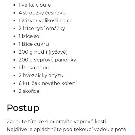
1 velká cibule
4 stroužky⁤ česneku
1 zázvor‍ velikosti palce
2 ‍lžíce‌ rybí⁣ omáčky
1 lžíce soli
1 lžíce⁢ cukru
200 ⁢g nudlí​ (rýžové)
200 g vepřové panenky
1‌ lžička pepře
2 hvězdičky anýzu
6 kuliček nového koření
2 skořice
Postup
Začněte tím, že si ‍připravíte vepřové⁤ kosti.
Nejdříve je opláchněte pod tekoucí vodou a poté