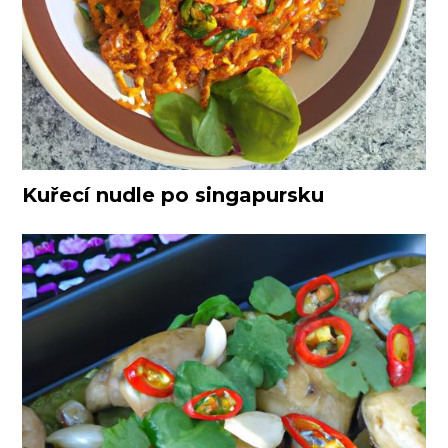
Kuřecí nudle po singapursku