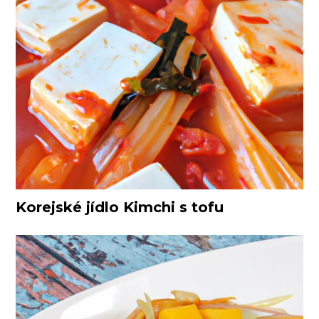
Korejské jídlo Kimchi s tofu