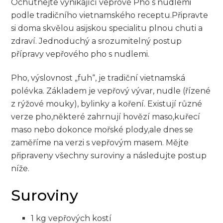
Ochutnejte ​vynikající vepřové ⁤Pho⁣ s ⁣nudlemi
podle‌ tradičního vietnamského receptu.Připravte
si doma skvělou​ asijskou specialitu plnou chuti a​
zdraví.‌ Jednoduchý a srozumitelný ​postup
⁤přípravy ‍vepřového pho ​s nudlemi.
Pho, ​výslovnost „fuh“, je ‍tradiční vietnamská
polévka. ⁤Základem je ⁢vepřový vývar, nudle (řízené
⁢z ⁣rýžové⁤ mouky), ‍bylinky⁤ a koření. Existují různé
verze ⁣pho,některé zahrnují‌ hovězí maso,kuřecí
maso nebo dokonce mořské ​plody,ale dnes se
zaměříme na ​verzi ⁢s ⁤vepřovým​ masem. Mějte‌
připraveny všechny ⁤suroviny a ⁢následujte postup
níže.
Suroviny
1⁣ kg vepřových kostí