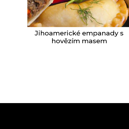
Jihoamerické empanady s
hovězím masem
Stránkování
příspěvků