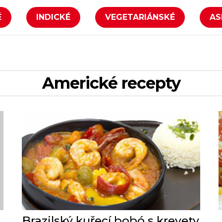
É
INDICKÉ
VEGETARIÁNSKÉ
AS
Americké recepty
Brazilský kuřecí bobó s krevety