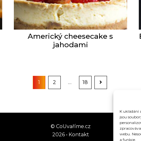
Americký cheesecake s
jahodami
Page
Page
Page
1
2
…
18
K ukládání 
jsou soubor
personaliz
©
CoUvaříme.cz
zpracovávat
2026
•
Kontakt
webu. Nesou
a funkce.