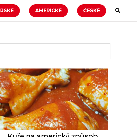
IJSKÉ
AMERICKÉ
ČESKÉ
Kuře na americký způsob