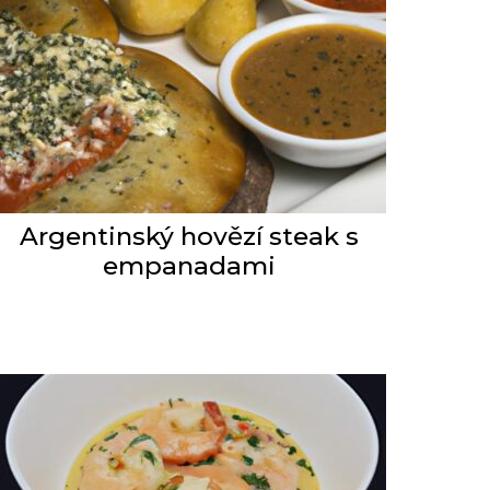
Argentinský hovězí steak s
empanadami