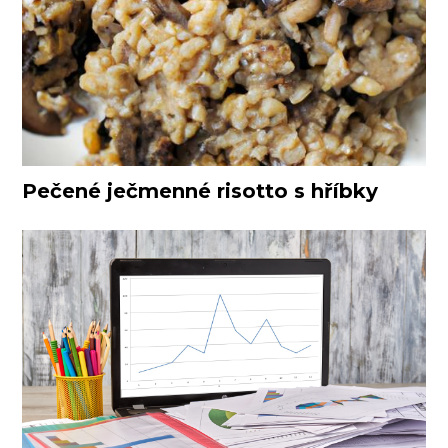
Pečené ječmenné risotto s hříbky