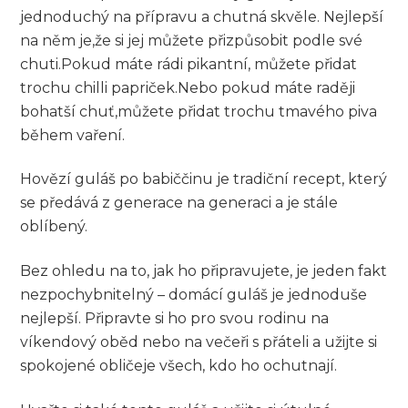
jednoduchý na přípravu a chutná skvěle. Nejlepší
⁣na něm je,že si jej můžete přizpůsobit⁤ podle své
chuti.Pokud máte rádi pikantní, můžete přidat
⁢trochu chilli papriček.Nebo pokud máte⁤ raději
bohatší chuť,můžete ⁣přidat trochu tmavého ‌piva
během vaření.
Hovězí guláš ⁤po babiččinu je tradiční recept, ‍který
⁤se předává z generace na generaci a je⁤ stále
oblíbený.
Bez ohledu na to, jak ho‍ připravujete, je jeden fakt
nezpochybnitelný – domácí guláš je jednoduše
nejlepší. Připravte si ho pro svou rodinu na
víkendový oběd nebo ​na večeři s přáteli a užijte ‌si
spokojené obličeje všech, kdo ho ochutnají. ⁣