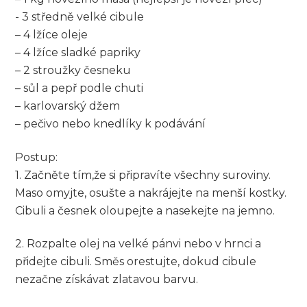
-‌ 3 středně velké cibule
– 4​ lžíce oleje
– 4 lžíce sladké papriky
– 2 stroužky česneku
– sůl‍ a pepř podle chuti
– ‍karlovarský‌ džem
– pečivo nebo knedlíky k podávání
Postup:
1. Začněte tím,že si připravíte všechny suroviny.
Maso omyjte, osušte a nakrájejte na menší kostky.
Cibuli a česnek oloupejte a nasekejte na‌ jemno.
2.​ Rozpalte olej na velké pánvi nebo v hrnci a
přidejte cibuli. Směs orestujte, dokud cibule
nezačne získávat zlatavou barvu.