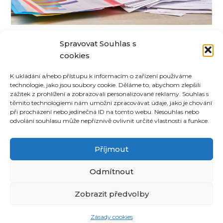
Jak si OSVČ a malé firmy mohou
Spravovat Souhlas s
zjednodušit účetnictví a
cookies
administrativu
K ukládání a/nebo přístupu k informacím o zařízení používáme
technologie, jako jsou soubory cookie. Děláme to, abychom zlepšili
zážitek z prohlížení a zobrazovali personalizované reklamy. Souhlas s
těmito technologiemi nám umožní zpracovávat údaje, jako je chování
při procházení nebo jedinečná ID na tomto webu. Nesouhlas nebo
odvolání souhlasu může nepříznivě ovlivnit určité vlastnosti a funkce.
©
CoUvaříme.cz
2026
•
Kontakt
Příjmout
Odmítnout
Související receptové magazíny:
inRecepty24.cz
|
DomácíDort.cz
|
Recepter.cz
|
Zobrazit předvolby
DotekSlova.cz
|
Osobní stránky
|
CZIN.eu
Zásady cookies