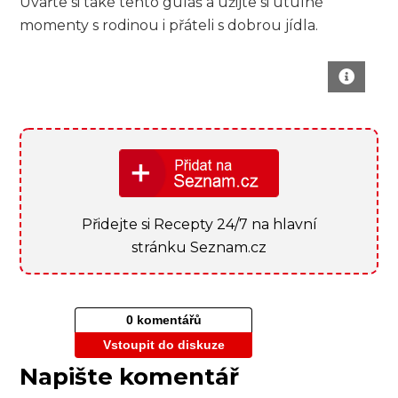
Uvařte si⁣ také tento guláš a užijte si útulné
momenty s rodinou i přáteli s ⁢dobrou ‍jídla.
Přidejte si Recepty 24/7 na hlavní
stránku Seznam.cz
0 komentářů
Vstoupit do diskuze
Napište komentář