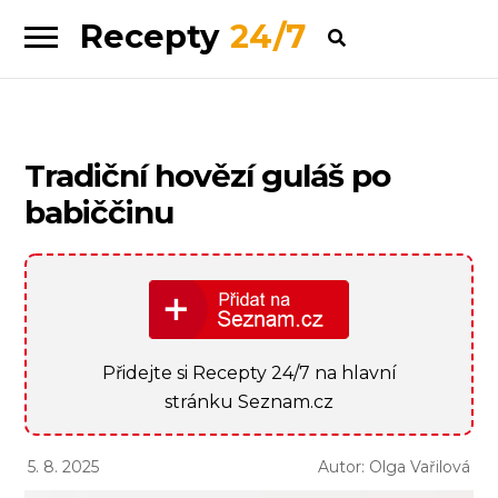
Recepty
24/7
Skip
Skip
to
to
navigation
content
Tradiční hovězí guláš po
babiččinu
Přidejte si Recepty 24/7 na hlavní
stránku Seznam.cz
5. 8. 2025
Autor: Olga Vařilová