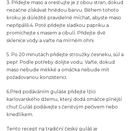
3.‌ Přidejte maso a⁢ orestujte je z obou stran, ⁣dokud
nezačne získávat hnědou barvu. Během tohoto
kroku je důležité pravidelně míchat, abyste maso‍
nepřipálili.4. Poté přidejte sladkou papriku ​a
promíchejte s masem ​a cibulí. Přidejte dvě
sklenice vody a vařte na mírném ohni.
5. Po 20 minutách přidejte stroužky česneku,​ sůl a
pepř. Podle potřeby ⁤dolijte ⁢vodu. Vařte, dokud
maso‌ nebude měkké a omáčka nebude mít
požadovanou konzistenci.
6.Před podáváním guláše přidejte lžíci
karlovarského džemu, který dodá omáčce plnější
chuť.Guláš podávejte s čerstvým pečivem nebo
knedlíkem.
Tento recept na tradiční český guláš je