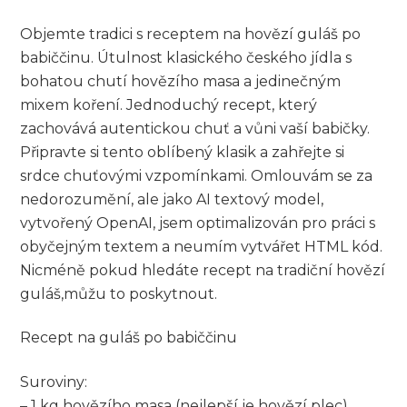
Objemte tradici s‌ receptem na hovězí guláš po
babiččinu. Útulnost klasického českého ​jídla s
bohatou chutí hovězího masa a jedinečným
⁢mixem ⁣koření. Jednoduchý recept, který
zachovává autentickou chuť a vůni vaší babičky.
Připravte si tento oblíbený klasik ‍a zahřejte si⁣
srdce chuťovými vzpomínkami. Omlouvám se za
nedorozumění, ale jako AI ‌textový ‌model,
vytvořený OpenAI, jsem optimalizován ⁣pro práci s
obyčejným‌ textem a neumím vytvářet HTML kód.
Nicméně pokud hledáte recept na⁣ tradiční hovězí
guláš,můžu to ⁢poskytnout.
Recept⁢ na guláš po babiččinu
Suroviny:
– 1 kg hovězího masa (nejlepší je hovězí plec)