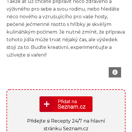
Takže ať už chcete připravit něco ⁣zdravého ⁣a
výživného pro sebe a ‌svou⁢ rodinu, nebo hledáte
něco nového a vzrušujícího pro vaše hosty,
⁢pečené ječmenné risotto s hříbky je skvělým
kulinářským počinem. Je nutné⁣ zmínit,⁣ že příprava
tohoto jídla může trvat nějaký čas, ale výsledek
⁣stojí za to. Buďte⁤ kreativní, experimentujte⁤ a
užívejte si vaření!
Přidejte si Recepty 24/7 na hlavní
stránku Seznam.cz