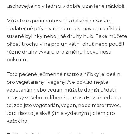
uschovejte ho v lednici v dobře uzavřené ⁢nádobě.
Můžete experimentovat ‌i s dalšími přísadami.
dodatečné přísady mohou obsahovat⁤ například
sušené bylinky ‍nebo jiné druhy hub. Také můžete‍
přidat trochu vína pro ⁣unikátní chuť nebo⁤ použít⁢
různé ‌druhy vývaru pro změnu libovolnosti
pokrmu.
Toto pečené ječmenné‍ risotto s hříbky je ideální
‍pro vegetariány i vegany.⁣ Ale pokud nejste
vegetarián nebo ‍vegan, můžete do něj přidat‌ i
kousky vašeho oblíbeného ​masa.Bez ohledu na
to, zda jste vegetarián,‍ vegan, nebo masožravec,
toto risotto je skvělým a vydatným ‌jídlem⁤ pro
každého.