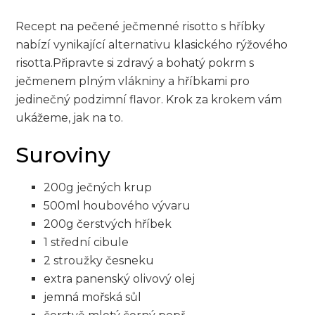
Recept na pečené ‍ječmenné risotto s hříbky
nabízí vynikající alternativu ‌klasického rýžového
risotta.Připravte si zdravý a bohatý pokrm s
ječmenem plným vlákniny a hříbkami pro⁢
jedinečný podzimní ⁣flavor. Krok za⁣ krokem vám
ukážeme, jak na to. ⁣
Suroviny
200g ječných krup
500ml houbového vývaru
200g⁢ čerstvých hříbek
1 střední cibule
2 stroužky česneku
extra ‌panenský olivový olej
jemná mořská sůl