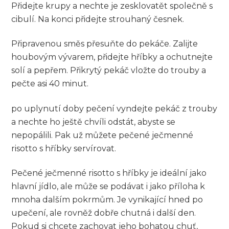
Přidejte krupy a nechte je​ zesklovatět společně s
cibulí.⁢ Na ‍konci přidejte​ strouhaný česnek.
Připravenou směs přesuňte do pekáče. Zalijte
houbovým ‌vývarem, přidejte hříbky a ​ochutnejte
solí a pepřem. Přikrytý pekáč vložte do trouby⁢ a
pečte asi 40 minut.
po uplynutí doby pečení vyndejte pekáč z ⁣trouby
a nechte ho ještě chvíli odstát, abyste se
nepopálili. Pak už můžete⁤ pečené ječmenné‍
risotto s hříbky servírovat.
Pečené ječmenné risotto s⁢ hříbky je ideální jako
hlavní jídlo, ale​ může⁣ se podávat i jako příloha k
mnoha dalším pokrmům. Je vynikající hned po
upečení, ale rovněž dobře chutná ⁣i další den.
Pokud si chcete zachovat⁢ jeho bohatou​ chuť,