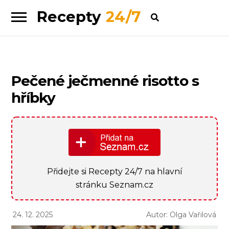
Recepty
24/7
Skip
Skip
to
to
navigation
content
Pečené ječmenné risotto s
hříbky
Přidejte si Recepty 24/7 na hlavní
stránku Seznam.cz
24. 12. 2025
Autor: Olga Vařilová