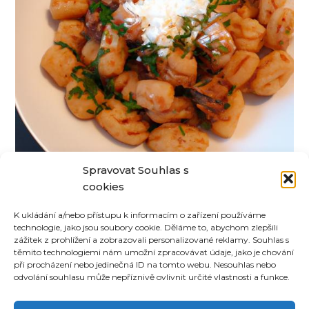
Spravovat Souhlas s
cookies
Krkovička se zeleninovými noky
K ukládání a/nebo přístupu k informacím o zařízení používáme
technologie, jako jsou soubory cookie. Děláme to, abychom zlepšili
zážitek z prohlížení a zobrazovali personalizované reklamy. Souhlas s
těmito technologiemi nám umožní zpracovávat údaje, jako je chování
při procházení nebo jedinečná ID na tomto webu. Nesouhlas nebo
odvolání souhlasu může nepříznivě ovlivnit určité vlastnosti a funkce.
©
CoUvaříme.cz
2026
•
Kontakt