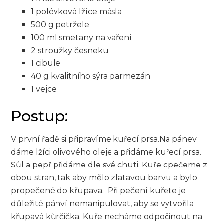
1 polévková lžíce másla
500 g petržele
100 ml ‍smetany na vaření
2 stroužky ‌česneku
1 cibule
40 g kvalitního sýra parmezán
1 vejce
Postup:
V první řadě si připravíme kuřecí prsa.Na pánev
dáme lžíci⁤ olivového⁣ oleje a přidáme​ kuřecí prsa.
Sůl a pepř⁣ přidáme dle⁣ své chuti.⁢ Kuře ⁣opečeme z
‍obou stran,‌ tak aby ‍mělo zlatavou barvu‍ a bylo
propečené do křupava. ‌ Při pečení kuřete je‌
důležité pánví nemanipulovat, aby se vytvořila⁢
křupavá kůrčička. Kuře necháme ‌odpočinout na