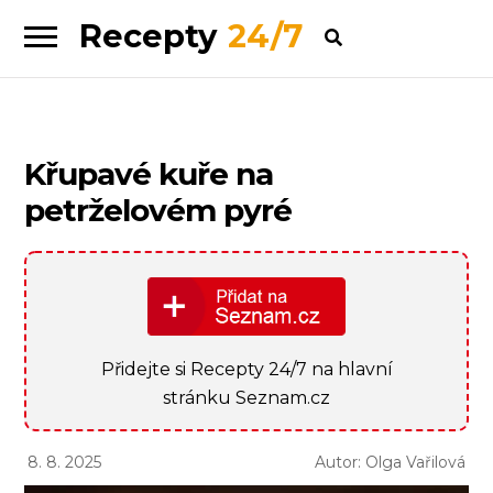
Recepty
24/7
Skip
Skip
to
to
navigation
content
Křupavé kuře na
petrželovém pyré
Přidejte si Recepty 24/7 na hlavní
stránku Seznam.cz
8. 8. 2025
Autor: Olga Vařilová