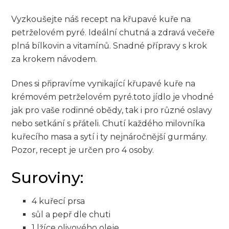
Vyzkoušejte náš⁤ recept na křupavé kuře na
petrželovém⁤ pyré. Ideální chutná⁤ a zdravá ‍večeře
plná ‌bílkovin​ a‌ vitamínů. Snadné přípravy s krok
za krokem návodem.
Dnes si připravíme vynikající⁢ křupavé kuře na
krémovém petrželovém pyré.toto jídlo je vhodné
jak pro vaše rodinné obědy, tak ​i pro různé oslavy
nebo setkání s ⁢přáteli. Chutí každého ‌milovníka
kuřecího masa a sytí ⁢i ty nejnáročnější gurmány.
Pozor, recept je‍ určen pro ⁢4 osoby.
Suroviny:
4 kuřecí prsa
sůl a pepř ‍dle chuti
1‍ lžíce ‍olivového oleje