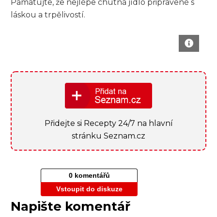
Pamatujte, že nejlépe chutná ⁤jídlo připravené s
⁤láskou ‍a trpělivostí.
Přidejte si Recepty 24/7 na hlavní
stránku Seznam.cz
0 komentářů
Vstoupit do diskuze
Napište komentář