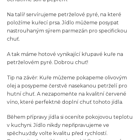
Na talíř servírujeme petrželové pyré, na ‌které
položíme kuřecí prsa. Jídlo můžeme posypat⁣
nastrouhaným sýrem parmezán pro specifickou
chuť.
A⁤ tak⁤ máme hotové vynikající křupavé kuře ​na
petrželovém pyré. ⁢Dobrou ⁣chuť!
Tip na závěr: Kuře můžeme​ pokapeme olivovým
olej a posypeme‌ čerstvě nasekanou petrželí pro
hutní chuť. A​ nezapomeňte⁢ na kvalitní červené
víno, které perfektně doplní chuť⁣ tohoto jídla.
Během přípravy jídla si oceníte pokojovou teplotu
v kuchyni. Jídlo‌ nikdy nepřipravujeme ve
spěchu,vždy volte kvalitu před rychlostí.