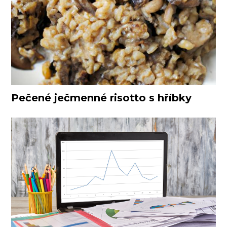
Pečené ječmenné risotto s hříbky