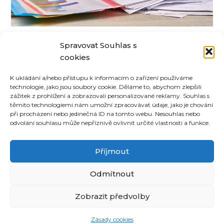
Jak si OSVČ a malé firmy mohou
Spravovat Souhlas s
zjednodušit účetnictví a
cookies
administrativu
K ukládání a/nebo přístupu k informacím o zařízení používáme
technologie, jako jsou soubory cookie. Děláme to, abychom zlepšili
zážitek z prohlížení a zobrazovali personalizované reklamy. Souhlas s
těmito technologiemi nám umožní zpracovávat údaje, jako je chování
při procházení nebo jedinečná ID na tomto webu. Nesouhlas nebo
odvolání souhlasu může nepříznivě ovlivnit určité vlastnosti a funkce.
©
CoUvaříme.cz
2026
•
Kontakt
Příjmout
Odmítnout
Související receptové magazíny:
inRecepty24.cz
|
DomácíDort.cz
|
Recepter.cz
|
Zobrazit předvolby
DotekSlova.cz
|
Osobní stránky
|
CZIN.eu
Zásady cookies