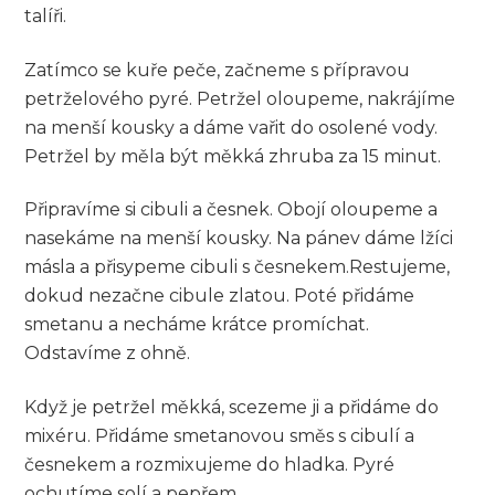
talíři.
Zatímco se kuře peče, začneme‌ s přípravou
petrželového pyré. Petržel oloupeme, nakrájíme
na⁢ menší‌ kousky a dáme vařit‍ do osolené vody.
Petržel⁢ by měla ​být měkká ⁣zhruba za 15 minut.
Připravíme si ⁤cibuli a česnek. ⁤Obojí oloupeme a
nasekáme na menší kousky. Na pánev dáme lžíci
másla a přisypeme‍ cibuli s⁢ česnekem.Restujeme,
‌dokud nezačne cibule zlatou. Poté přidáme
smetanu a ‍necháme krátce promíchat.
Odstavíme z ohně.
Když je petržel měkká, scezeme ji ⁤a přidáme do
mixéru. Přidáme smetanovou směs ⁤s cibulí‍ a
česnekem a rozmixujeme do⁢ hladka.⁤ Pyré ​
ochutíme​ solí a pepřem.