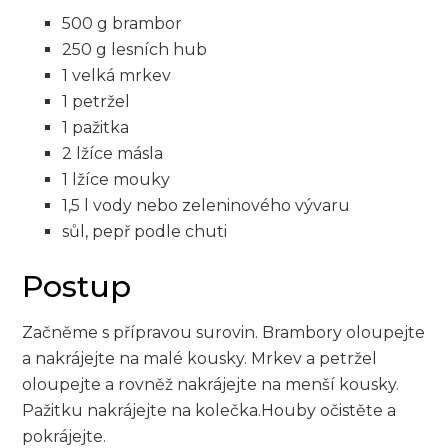
500⁢ g ⁤brambor
250 ⁤g ⁣lesních⁤ hub
1 velká mrkev
1 petržel
1 pažitka
2 lžíce​ másla
1 lžíce mouky
1,5 l⁣ vody nebo zeleninového vývaru
sůl, pepř⁣ podle⁣ chuti
Postup
Začněme s přípravou⁤ surovin. Brambory oloupejte⁣
a nakrájejte ‍na malé‌ kousky. Mrkev a petržel
oloupejte a ⁣rovněž nakrájejte ‌na ​menší kousky.
Pažitku nakrájejte na kolečka.Houby očistěte a
pokrájejte.