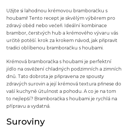
Užijte si lahodnou krémovou bramboračku⁤ s
houbami! Tento ⁣recept je ⁢skvělým výběrem pro
zdravý⁢ oběd nebo ‍večeři. Ideální kombinace⁣
brambor, ​čerstvých⁣ hub a krémového vývaru vás​
určitě⁣ potěší. ‌krok za krokem návod,⁤ jak‌ připravit
⁤tradici oblíbenou bramboračku s houbami.
Krémová ​bramboračka s houbami​ je ‌perfektní
jídlo ⁢na‌ osvěžení chladných ​podzimních⁤ a⁤ zimních
‌dnů. Tato dobrota‍ je připravena ze spousty
zdravých surovin a její krémová textura přinese do‌
vaší kuchyně útulnost a pohodu. ⁣A co je na tom⁢
to nejlepší? Bramboračka s houbami je⁢ rychlá na
přípravu a vydatná.
Suroviny