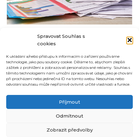
Jak si OSVČ a malé firmy mohou
Spravovat Souhlas s
zjednodušit účetnictví a
cookies
administrativu
K ukládání a/nebo přístupu k informacím o zařízení používáme
technologie, jako jsou soubory cookie. Děláme to, abychom zlepšili
zážitek z prohlížení a zobrazovali personalizované reklamy. Souhlas s
těmito technologiemi nám umožní zpracovávat údaje, jako je chování
při procházení nebo jedinečná ID na tomto webu. Nesouhlas nebo
odvolání souhlasu může nepříznivě ovlivnit určité vlastnosti a funkce.
©
CoUvaříme.cz
2026
•
Kontakt
Příjmout
Odmítnout
Související receptové magazíny:
inRecepty24.cz
|
DomácíDort.cz
|
Recepter.cz
|
Zobrazit předvolby
DotekSlova.cz
|
Osobní stránky
|
CZIN.eu