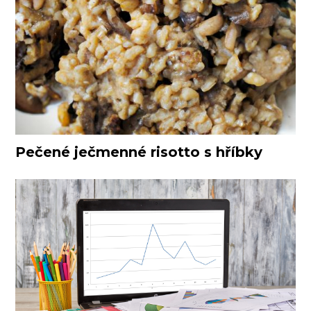
Pečené ječmenné risotto s hříbky