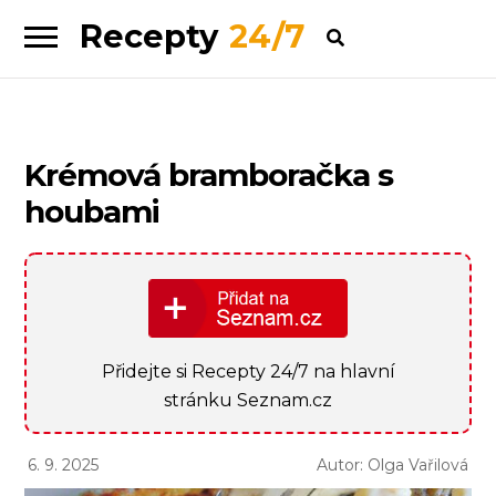
Recepty
24/7
Skip
Skip
to
to
navigation
content
Krémová bramboračka s
houbami
Přidejte si Recepty 24/7 na hlavní
stránku Seznam.cz
6. 9. 2025
Autor: Olga Vařilová