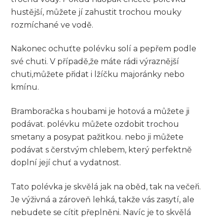
hustější,‍ můžete jí zahustit ‌trochou mouky
rozmíchané ve ⁣vodě.
Nakonec ochuťte polévku solí a pepřem podle
své ‌chuti. ⁣V případě,že máte ‌rádi výraznější
chuti,můžete přidat ​i lžíčku majoránky nebo
kmínu.
Bramboračka s houbami​ je ⁣hotová a můžete ji
podávat.⁤ polévku můžete ozdobit trochou
smetany a posypat ‍pažitkou. nebo ⁤ji můžete
podávat s čerstvým chlebem,⁢ který⁣ perfektně​
doplní její chuť⁤ a vydatnost.
Tato⁤ polévka je⁣ skvělá jak na oběd, tak ⁣na večeři.
Je výživná a zároveň lehká,‌ takže vás⁤ zasytí, ale
nebudete se‌ cítit‍ přeplněni. Navíc je ⁢to skvělá