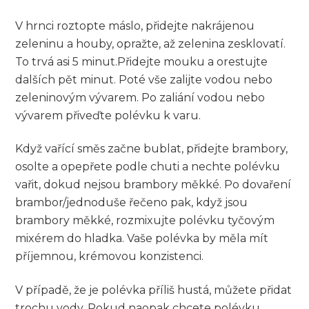
V ‌hrnci roztopte máslo, přidejte nakrájenou
zeleninu a houby, opražte,⁣ až zelenina zesklovatí.
To trvá asi 5 minut.Přidejte ‍mouku‍ a orestujte
dalších pět minut.⁣ Poté vše zalijte vodou nebo
zeleninovým vývarem. Po zaliání ⁤vodou nebo
vývarem přiveďte polévku k varu.
Když‌ vařící směs začne ⁤bublat, přidejte brambory,
osolte a opepřete ‌podle⁣ chuti a nechte ⁣polévku
vařit, dokud nejsou brambory měkké. ‌Po⁤ dovaření
‍brambor/jednoduše řečeno ‌pak, ⁢když jsou
brambory měkké,⁣ rozmixujte polévku tyčovým
‍mixérem do hladka. Vaše​ polévka by měla ⁤mít
příjemnou, krémovou konzistenci.
V případě, že je polévka příliš hustá, můžete přidat
trochu vody. Pokud​ naopak chcete polévku