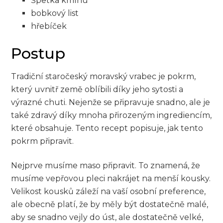
Špetka kmínu
bobkový list
hřebíček
Postup
Tradiční staročeský​ moravský vrabec ⁣je pokrm,
který uvnitř země oblíbili⁢ díky jeho sytosti a
výrazné chuti. Nejenže ⁤se připravuje snadno, ⁢ale je
také zdravý díky mnoha přirozeným ingrediencím,
​které obsahuje. Tento recept ‌popisuje, jak tento
pokrm připravit.
Nejprve musíme⁤ maso připravit. To znamená, že
musíme vepřovou⁢ pleci nakrájet na⁤ menší kousky.
Velikost kousků záleží na vaší⁢ osobní preference,
ale obecně⁢ platí,​ že by měly ⁤být dostatečně malé,
aby⁣ se⁢ snadno vejly do úst, ale dostatečně ⁤velké,​