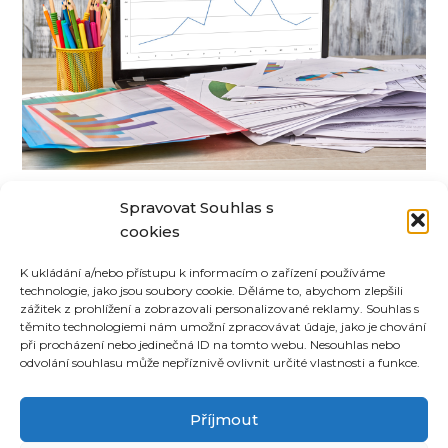
Jak si OSVČ a malé firmy mohou
Spravovat Souhlas s
zjednodušit účetnictví a
cookies
administrativu
K ukládání a/nebo přístupu k informacím o zařízení používáme
technologie, jako jsou soubory cookie. Děláme to, abychom zlepšili
zážitek z prohlížení a zobrazovali personalizované reklamy. Souhlas s
těmito technologiemi nám umožní zpracovávat údaje, jako je chování
při procházení nebo jedinečná ID na tomto webu. Nesouhlas nebo
odvolání souhlasu může nepříznivě ovlivnit určité vlastnosti a funkce.
©
CoUvaříme.cz
2026
•
Kontakt
Příjmout