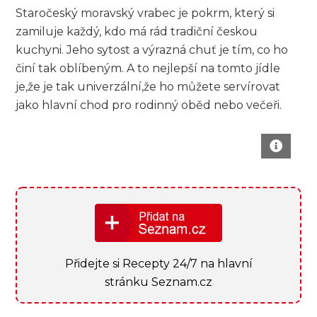
Staročeský moravský vrabec⁢ je pokrm, který si
zamiluje každý, kdo má ‍rád​ tradiční českou
kuchyni. Jeho ‌sytost a výrazná⁣ chuť je tím, co ho
činí tak oblíbeným.⁤ A to nejlepší‍ na ⁢tomto​ jídle
je,že je tak univerzální,že ho můžete servírovat
jako hlavní chod⁢ pro rodinný oběd⁣ nebo večeři.
Přidejte si Recepty 24/7 na hlavní
stránku Seznam.cz