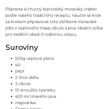
Připravte si ‍chutný staročeský⁤ moravský vrabec
podle našeho tradičního ⁣receptu. naučte ⁢se krok
za⁢ krokem​ připravovat toto ‍oblíbené ⁤moravské⁤
jídlo z vepřového masa,‍ cibule a piva. Ideální volba
pro nedělní oběd či rodinnou oslavu.
Suroviny
500g vepřové plece
sůl
pepř
2 lžíce⁢ sádla
3 cibule
10 stroužků ⁢česneku
400​ ml tmavého piva
majoránka