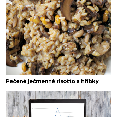
Pečené ječmenné risotto s hříbky