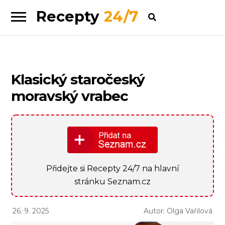
Recepty
24/7
Skip
Skip
to
to
navigation
content
Klasický staročeský
moravský vrabec
Přidejte si Recepty 24/7 na hlavní
stránku Seznam.cz
26. 9. 2025
Autor: Olga Vařilová