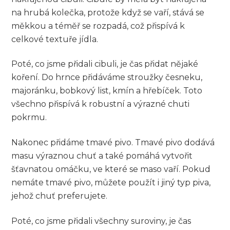
na hrubá kolečka, protože když se vaří, stává se
měkkou a téměř se rozpadá, což přispívá​ k⁣
celkové textuře jídla.
Poté, co jsme přidali cibuli, je čas přidat nějaké
koření. ‍Do hrnce přidáváme⁣ stroužky česneku,
majoránku, bobkový list, kmín a⁣ hřebíček. Toto
⁢všechno ‌přispívá k⁢ robustní a výrazné chuti
pokrmu.
Nakonec přidáme tmavé⁣ pivo. Tmavé‌ pivo dodává
masu výraznou chuť a také pomáhá vytvořit
šťavnatou omáčku, ve které se maso ⁣vaří. Pokud
nemáte tmavé pivo, můžete použít i jiný typ ⁣piva,
jehož chuť preferujete.
Poté, co ⁤jsme přidali všechny ⁤suroviny, je čas