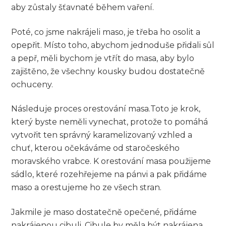
aby⁢ zůstaly šťavnaté během vaření.
Poté, co jsme nakrájeli maso,​ je⁢ třeba ho osolit a
opepřit. Místo toho, abychom jednoduše přidali⁤ sůl
a pepř, měli bychom ‍je vtřít do masa, aby bylo
zajištěno,‍ že všechny kousky budou dostatečně
ochuceny.
Následuje proces orestování masa.Toto ⁢je krok,
který ⁣byste neměli ⁣vynechat, ⁢protože ⁤to pomáhá
vytvořit ten správný⁣ karamelizovaný vzhled a‌
chuť, kterou očekáváme od​ staročeského
moravského vrabce. K orestování ⁣masa použijeme
sádlo, které rozehřejeme na pánvi a pak přidáme
maso a orestujeme ho ze ‌všech stran.
Jakmile je maso dostatečně opečené, přidáme
nakrájenou cibuli. Cibule by měla​ být nakrájena