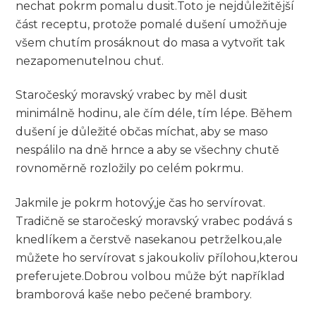
nechat pokrm pomalu dusit.Toto je nejdůležitější
část receptu,‌ protože pomalé⁤ dušení umožňuje⁢
všem chutím⁤ prosáknout do masa a vytvořit tak
nezapomenutelnou chuť.
Staročeský moravský vrabec by měl dusit
minimálně hodinu, ale čím ⁤déle, tím lépe. Během
dušení je důležité občas míchat, aby ‍se maso
nespálilo⁢ na dně⁢ hrnce a aby⁢ se všechny chutě
rovnoměrně ​rozložily⁢ po celém pokrmu.
Jakmile je pokrm hotový,je čas ho⁢ servírovat.
Tradičně se staročeský moravský vrabec podává s
knedlíkem a čerstvě nasekanou petrželkou,ale
můžete ho ‌servírovat s jakoukoliv přílohou,kterou
preferujete.Dobrou volbou může být⁤ například
bramborová ‍kaše⁢ nebo pečené ​brambory.