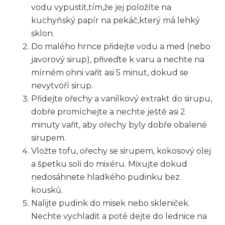
vodu ​vypustit,tím,že jej položíte na
kuchyňský‌ papír ⁢na pekáč,který​ má lehký
sklon.
Do malého hrnce přidejte vodu a med (nebo
javorový sirup), přiveďte k varu a nechte na
⁤mírném ohni vařit⁤ asi 5 minut, dokud se
‌nevytvoří sirup.
Přidejte‍ ořechy a vanilkový extrakt⁢ do sirupu,
dobře promíchejte​ a nechte ještě asi 2
minuty ​vařit, aby ořechy​ byly dobře ⁤obalené
sirupem.
Vložte tofu, ořechy se sirupem, kokosový olej
a špetku soli do mixéru. Mixujte dokud
‍nedosáhnete hladkého pudinku bez
kousků.
Nalijte pudink do misek nebo‍ skleniček.
Nechte vychladit ‍a poté dejte do lednice na