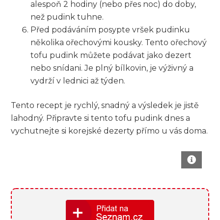
alespoň​ 2 hodiny⁢ (nebo přes ⁢noc)‌ do doby,
než pudink tuhne.
Před podáváním posypte vršek pudinku⁣
několika ořechovými kousky. Tento ořechový
tofu pudink můžete podávat jako dezert
‌nebo snídani. Je plný bílkovin,​ je výživný a
vydrží v lednici‌ až týden.
Tento recept je rychlý,⁢ snadný‍ a výsledek je jistě
lahodný. Připravte si tento tofu pudink dnes a​
vychutnejte si ‍korejské dezerty přímo u vás doma.