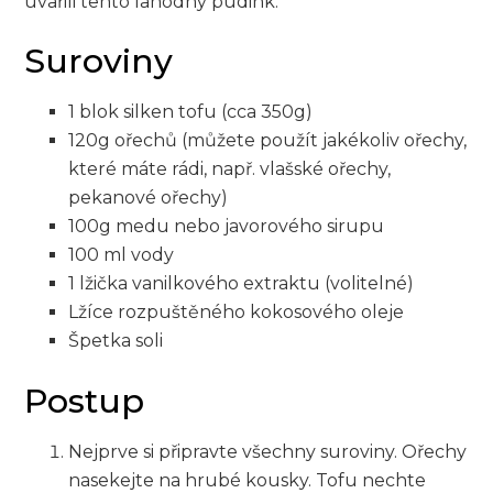
⁣uvařili tento ‍lahodný pudink.
Suroviny
1 blok ⁢silken tofu (cca 350g)
120g ořechů (můžete použít jakékoliv ořechy,
které máte rádi, např. vlašské ‌ořechy,
pekanové ořechy)
100g medu nebo‍ javorového sirupu
100 ml vody
1 lžička vanilkového extraktu (volitelné)
Lžíce rozpuštěného kokosového oleje
Špetka ⁤soli
Postup
Nejprve si připravte všechny suroviny. Ořechy⁣
nasekejte na⁣ hrubé kousky. Tofu ⁣nechte