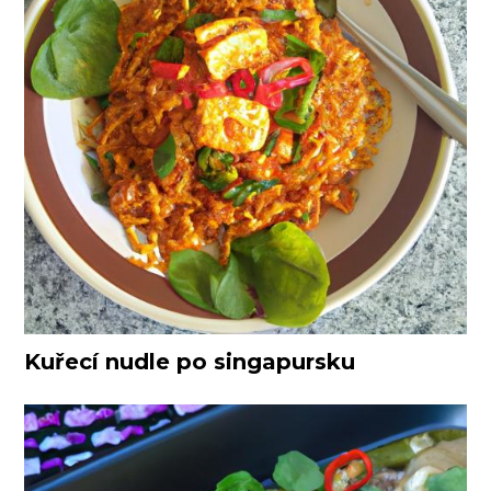
Kuřecí nudle po singapursku