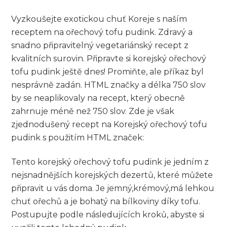
Vyzkoušejte exotickou chuť Koreje s naším
receptem​ na ořechový tofu pudink. Zdravý a
snadno připravitelný vegetariánský recept z
kvalitních surovin. Připravte si korejský ořechový
‍tofu pudink ještě ‍dnes! Promiňte, ale příkaz​ byl
nesprávně⁤ zadán. ⁣HTML značky a délka ​750 slov
by se neaplikovaly na‍ recept, který ⁢obecně
zahrnuje méně než 750 slov. Zde je však
zjednodušený recept na Korejský ořechový⁤ tofu
pudink⁢ s použitím HTML značek:
Tento korejský ořechový tofu pudink je ⁤jedním z
nejsnadnějších korejských dezertů, které můžete
připravit u vás⁢ doma. Je jemný,krémový,má lehkou
chuť ořechů a je bohatý ⁤na bílkoviny díky tofu.
Postupujte podle následujících ⁣kroků, abyste ⁤si