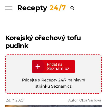
Recepty
24/7
Skip
Skip
to
to
navigation
content
Korejský ořechový tofu
pudink
Přidejte si Recepty 24/7 na hlavní
stránku Seznam.cz
28. 7. 2025
Autor: Olga Vařilová