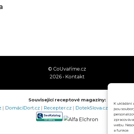
a
©
CoUvaříme.cz
2026
•
Kontakt
Související receptové magazíny:
K ukládání 
z
|
DomácíDort.cz
|
Recepter.cz
|
DotekSlova.cz
|
Osobní st
jsou soubor
personaliz
zpracovávat
webu. Nesou
a funkce.