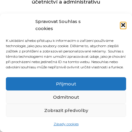
účetnictví a administrativu
Spravovat Souhlas s
cookies
K ukládání a/nebo přístupu k informacím o zařízení používáme
technologie, jako jsou soubory cookie. Děláme to, abychom zlepšili
©
CoUvaříme.cz
zážitek z prohlížení a zobrazovali personalizované reklamy. Souhlas s
těmito technologiemi nám umožní zpracovávat údaje, jako je chování
2026
•
Kontakt
při procházení nebo jedinečná ID na tomto webu. Nesouhlas nebo
odvolání souhlasu může nepříznivě ovlivnit určité vlastnosti a funkce.
Související receptové magazíny:
Příjmout
inRecepty24.cz
|
DomácíDort.cz
|
Recepter.cz
|
Odmítnout
DotekSlova.cz
|
Osobní stránky
|
CZIN.eu
Zobrazit předvolby
Zásady cookies