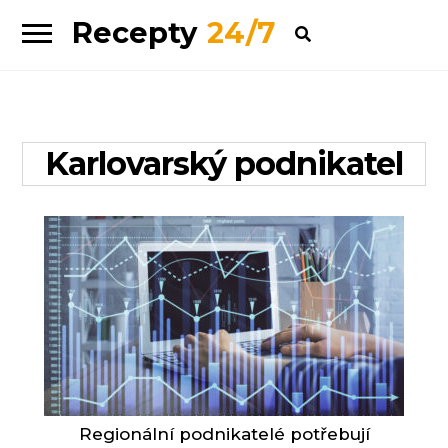
Recepty
24/7
Skip
Skip
to
to
navigation
content
Karlovarský podnikatel
Regionální podnikatelé potřebují