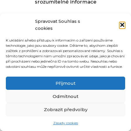
srozumitelné informace
Spravovat Souhlas s
cookies
K ukládání a/nebo přístupu k informacím o zařízení používáme
technologie, jako jsou soubory cookie. Děláme to, abychom zlepšili
©
CoUvaříme.cz
zážitek z prohlížení a zobrazovali personalizované reklamy. Souhlas s
těmito technologiemi nám umožní zpracovávat údaje, jako je chování
2026
•
Kontakt
při procházení nebo jedinečná ID na tomto webu. Nesouhlas nebo
odvolání souhlasu může nepříznivě ovlivnit určité vlastnosti a funkce.
Související receptové magazíny:
Příjmout
inRecepty24.cz
|
DomácíDort.cz
|
Recepter.cz
|
Odmítnout
DotekSlova.cz
|
Osobní stránky
|
CZIN.eu
Zobrazit předvolby
Zásady cookies