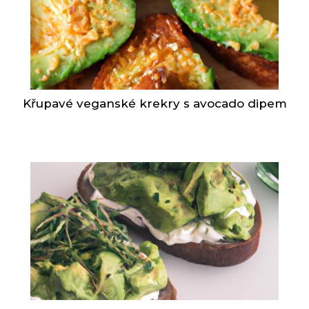
Křupavé veganské krekry s avocado dipem