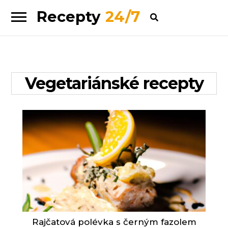
Recepty
24/7
Skip
Skip
to
to
navigation
content
Vegetariánské recepty
Rajčatová polévka s černým fazolem