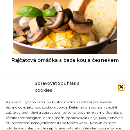
Rajčatová omáčka s bazalkou a česnekem
Spravovat Souhlas s
Stránkování
cookies
Page
Page
Page
Page
Page
1
2
3
4
…
9
příspěvků
K ukládání a/nebo přístupu k informacím o zařízení používáme
technologie, jako jsou soubory cookie. Děláme to, abychom zlepšili
zážitek z prohlížení a zobrazovali personalizované reklamy. Souhlas s
těmito technologiemi nám umožní zpracovávat údaje, jako je chování
při procházení nebo jedinečná ID na tomto webu. Nesouhlas nebo
odvolání souhlasu může nepříznivě ovlivnit určité vlastnosti a funkce.